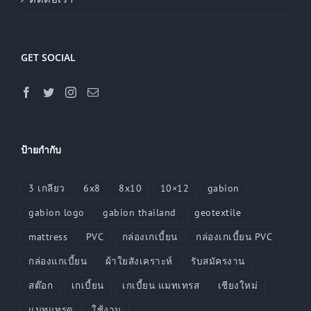
GET SOCIAL
ป้ายกำกับ
3 เกลียว
6x8
8x10
10×12
gabion
gabion logo
gabion thailand
geotextile
mattress
PVC
กล่องเกเบี้ยน
กล่องเกเบี้ยน PVC
กล่องแกเบี้ยน
ผ้าใยสังเคราะห์
รับสมัครงาน
สต๊อก
เกเบี้ยน
เกเบี้ยน แมทเทรส
เชียงใหม่
แมทแทรด
ใช้งาน