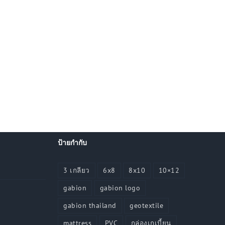
ป้ายกำกับ
3 เกลียว
6x8
8x10
10×12
gabion
gabion logo
gabion thailand
geotextile
mattress
PVC
กล่องเกเบี้ยน