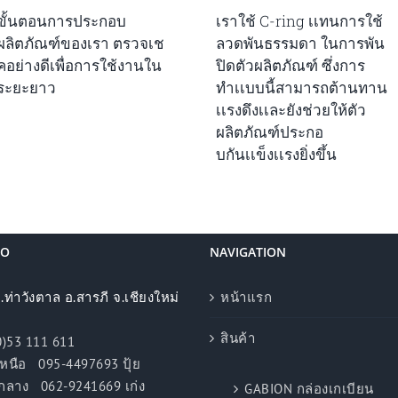
ขั้นตอนการประกอบ
เราใช้ C-ring เเทนการใช้
ผลิตภัณฑ์ของเรา ตรวจเช
ลวดพันธรรมดา ในการพัน
คอย่างดีเพื่อการใช้งานใน
ปิดตัวผลิตภัณฑ์ ซึ่งการ
ระยะยาว
ทำเเบบนี้สามารถต้านทาน
เเรงดึงเเละยังช่วยให้ตัว
ผลิตภัณฑ์ประกอ
บกันเเข็งเเรงยิ่งขึ้น
FO
NAVIGATION
ต.ท่าวังตาล อ.สารภี จ.เชียงใหม่
หน้าแรก
สินค้า
0)53 111 611
หนือ 095-4497693 ปุ้ย
062-9241669 เก่ง
GABION กล่องเกเบียน