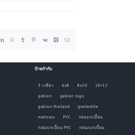
dit
LinkedIn
WhatsApp
Tumblr
Pinterest
Vk
Xing
Email
ป้ายกำกับ
3 เกลียว
6x8
8x10
10×12
gabion
gabion logo
gabion thailand
geotextile
mattress
PVC
กล่องเกเบี้ยน
กล่องเกเบี้ยน PVC
กล่องแกเบี้ยน