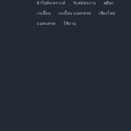
ผ้าใยสังเคราะห์
รับสมัครงาน
สต๊อก
เกเบี้ยน
เกเบี้ยน แมทเทรส
เชียงใหม่
แมทแทรด
ใช้งาน