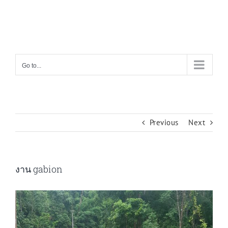
Skip
to
content
Go to...
Previous
Next
งาน gabion